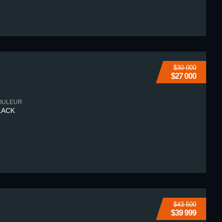
$30 000
$27 000
OULEUR
LACK
$43 500
$39 999