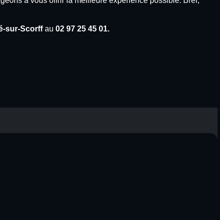
eons à vous offrir la meilleure expérience possible. Bref,
-sur-Scorff
au
02 97 25 45 01.