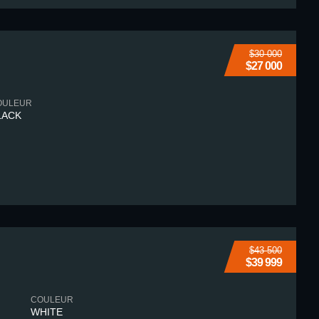
$30 000
$27 000
OULEUR
LACK
$43 500
$39 999
COULEUR
WHITE