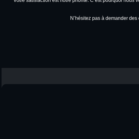
Votre satisfaction est notre priorité. C’est pourquoi nou
N’hésitez pas à demander des d