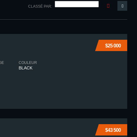
CLASSÉ PAR:
$25 000
GE
COULEUR
BLACK
$43 500