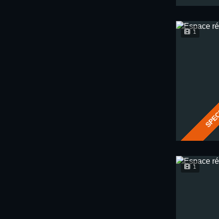
1
SPEC
1