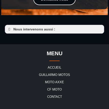
Nous intervenons aussi :
Magasin moto
Magasin moto Baud
Magasin moto Josselin
MENU
Magasin moto Guémené-sur-Scorff
Magasin moto Le Sourn
ACCUEIL
Magasin moto Locminé
GUILLARMO MOTOS
Magasin moto Loudéac
MOTO AXXE
Magasin moto Guerlédan
CF MOTO
Magasin moto Ploërmel
CONTACT
Magasin moto Noyal-Pontivy
Magasin moto Pontivy