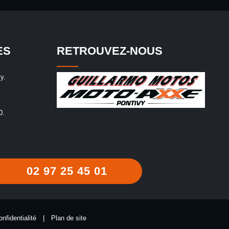
ES
RETROUVEZ-NOUS
y.
0.
02 97 25 45 01
onfidentialité
|
Plan de site