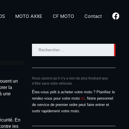
OS
MOTO AXXE
CF MOTO
Contact
Rechercher :
Nous savons qu’il n’y a rien de plus frustrant que
 jouent un
d’être sans votre véhicule.
rer la
Êtes-vous prêt à acheter votre moto ? Planifiez le
 à une
rendez-vous pour votre moto
ici
. Notre personnel
de service de premier ordre peut faire entrer et
sortir rapidement votre moto.
curité. En
contre les