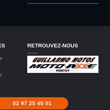
ES
RETROUVEZ-NOUS
y.
0.
02 97 25 45 01