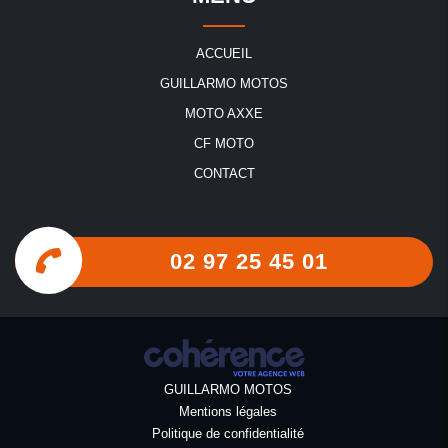
Moto quad Guémené-sur-Scorff
Moto quad Le Sourn
ACCUEIL
Moto quad Locminé
GUILLARMO MOTOS
Moto quad Loudéac
MOTO AXXE
Moto quad Guerlédan
CF MOTO
Moto quad Ploërmel
CONTACT
Moto quad Noyal-Pontivy
Moto quad Pontivy
02 97 25 45 01
GUILLARMO MOTOS
Mentions légales
Politique de confidentialité