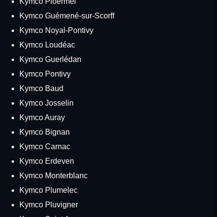
Kymco Ploërmel
Kymco Guémené-sur-Scorff
Kymco Noyal-Pontivy
Kymco Loudéac
Kymco Guerlédan
Kymco Pontivy
Kymco Baud
Kymco Josselin
Kymco Auray
Kymco Bignan
Kymco Carnac
Kymco Erdeven
Kymco Monterblanc
Kymco Plumelec
Kymco Pluvigner