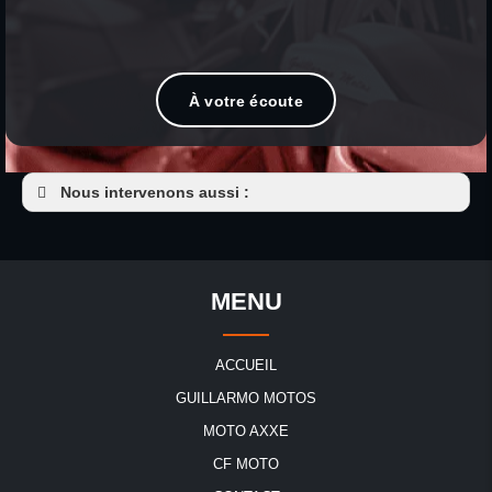
À votre écoute
Nous intervenons aussi :
Accessoires moto
Accessoires moto Baud
Accessoires moto Josselin
MENU
Accessoires moto Guémené-sur-Scorff
Accessoires moto Le Sourn
ACCUEIL
Accessoires moto Locminé
GUILLARMO MOTOS
Accessoires moto Loudéac
MOTO AXXE
Accessoires moto Guerlédan
CF MOTO
Accessoires moto Ploërmel