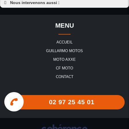
Nous intervenons aussi :
Accessoires moto
Accessoires moto Baud
MENU
Accessoires moto Josselin
Accessoires moto Guémené-sur-Scorff
ACCUEIL
Accessoires moto Le Sourn
GUILLARMO MOTOS
Accessoires moto Locminé
MOTO AXXE
Accessoires moto Loudéac
CF MOTO
Accessoires moto Guerlédan
CONTACT
Accessoires moto Ploërmel
Accessoires moto Noyal-Pontivy
Accessoires moto Pontivy
02 97 25 45 01