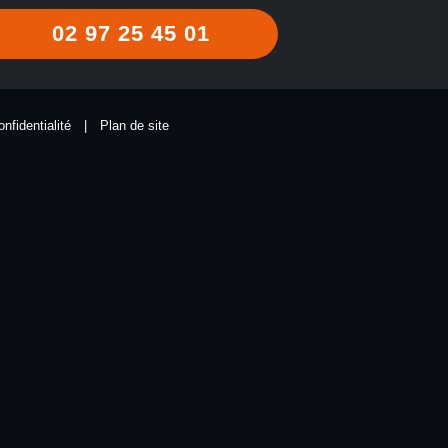
02 97 25 45 01
onfidentialité
|
Plan de site