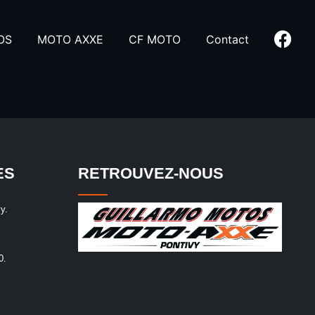
OS
MOTO AXXE
CF MOTO
Contact
ES
RETROUVEZ-NOUS
y.
0.